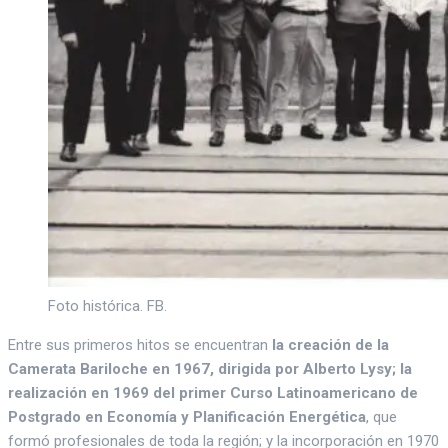
Foto histórica. FB.
Entre sus primeros hitos se encuentran
la creación de la
Camerata Bariloche en 1967, dirigida por Alberto Lysy; la
realización en 1969 del primer Curso Latinoamericano de
Postgrado en Economía y Planificación Energética
, que
formó profesionales de toda la región; y la incorporación en 1970