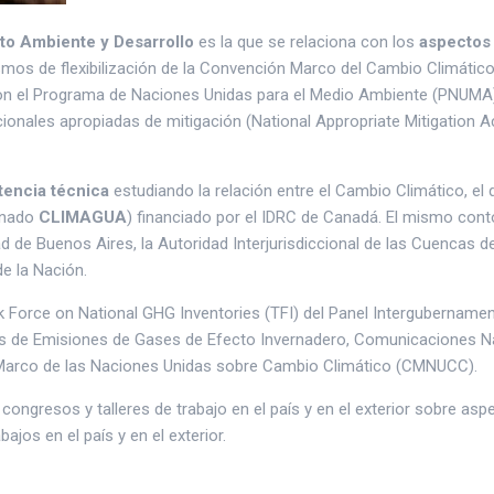
o Ambiente y Desarrollo
es la que se relaciona con los
aspectos 
mos de flexibilización de la Convención Marco del Cambio Climático 
con el Programa de Naciones Unidas para el Medio Ambiente (PNUMA);
cionales apropiadas de mitigación (National Appropriate Mitigation 
stencia técnica
estudiando la relación entre el Cambio Climático, el
minado
CLIMAGUA
) financiado por el IDRC de Canadá. El mismo cont
ad de Buenos Aires, la Autoridad Interjurisdiccional de las Cuencas 
de la Nación.
k Force on National GHG Inventories (TFI) del Panel Intergubername
les de Emisiones de Gases de Efecto Invernadero, Comunicaciones Na
 Marco de las Naciones Unidas sobre Cambio Climático (CMNUCC).
 congresos y talleres de trabajo en el país y en el exterior sobre 
jos en el país y en el exterior.