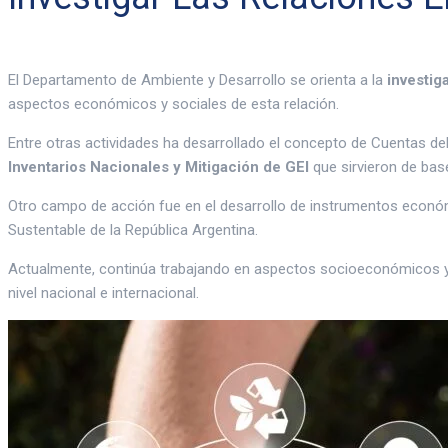
El Departamento de Ambiente y Desarrollo se orienta a la
investig
aspectos económicos y sociales de esta relación.
Entre otras actividades ha desarrollado el concepto de Cuentas de
Inventarios Nacionales y Mitigación de GEI
que sirvieron de ba
Otro campo de acción fue en el desarrollo de instrumentos económi
Sustentable de la República Argentina.
Actualmente, continúa trabajando en aspectos socioeconómicos y po
nivel nacional e internacional.