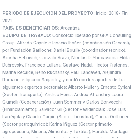
PERIODO DE EJECUCIÓN DEL PROYECTO:
Inicio: 2018- Fin:
2021
PAIS/ ES BENEFICIARIOS:
Argentina
EQUIPO DE TRABAJO:
Consorcio liderado por GFA Consulting
Group, Alfredo Caprile e Ignacio Ibañez (coordinación General);
por Fundación Bariloche: Daniel Bouille (coordinador técnico),
Aliosha Behnisch, Gonzalo Bravo, Nicolás Di Sbroiavacca, Hilda
Dubrovsky, Francisco Lallana, Gustavo Nadal, Héctor Pistonesi,
Marina Recalde, Beno Ruchansky, Raúl Landaveri, Alejandra
Romano, e Ignacio Sagardoy, y contó con los aportes de los
siguientes expertos sectoriales: Alberto Muller y Ernesto Syriani
(Sector Transporte); Andrea Heins, Andrea Afranchi y Laura
Giumelli (Cogeneración); Juan Sommer y Carlos Bonvecchi
(Financiamiento); Salvador Gil (Sector Residencial); José Luis
Larrégola y Claudio Carpio (Sector Industrial); Carlos Octtinger
(Sector petroquímico); Karina Iñiguez (Sector primario
agropecuario, Minería, Alimentos y Textiles); Haroldo Montagú