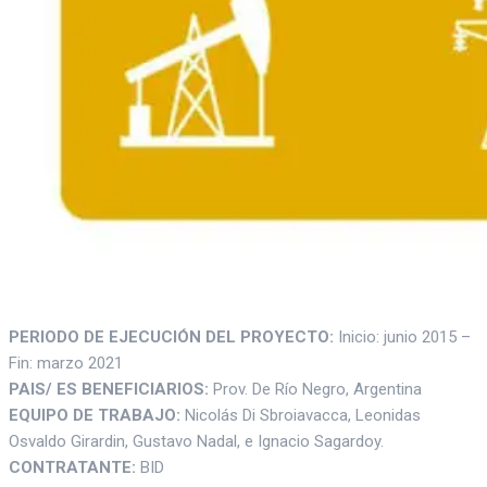
PERIODO DE EJECUCIÓN DEL PROYECTO:
Inicio: junio 2015 –
Fin: marzo 2021
PAIS/ ES BENEFICIARIOS:
Prov. De Río Negro, Argentina
EQUIPO DE TRABAJO:
Nicolás Di Sbroiavacca, Leonidas
Osvaldo Girardin, Gustavo Nadal, e Ignacio Sagardoy.
CONTRATANTE:
BID